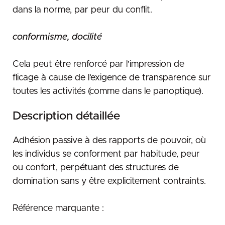
Dette technique
Multitâches
Business as usual
dans la norme, par peur du conflit.
Livraison à l’arrache
Beaucoup de taf
Innovation à marche forcée
Injonction : adaptez-vous !
Numérisation à outrance
conformisme, docilité
Manque de démocratie
Cela peut être renforcé par l'impression de
flicage à cause de l’exigence de transparence sur
toutes les activités (comme dans le panoptique).
Description détaillée
Adhésion passive à des rapports de pouvoir, où
les individus se conforment par habitude, peur
ou confort, perpétuant des structures de
domination sans y être explicitement contraints.
Référence marquante :