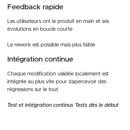
Définition de fini
Limite sur les travaux en cours
Régénération
Feedback rapide
Changement défini par l’équipe
éco-conception
Bien commun
Les utilisateurs ont le produit en main et ses
évolutions en boucle courte
Le rework est possible mais plus faible
Intégration continue
Chaque modification validée localement est
intégrée au plus vite pour s'apercevoir des
régressions sur le tout
Test et intégration continus Tests dès le début