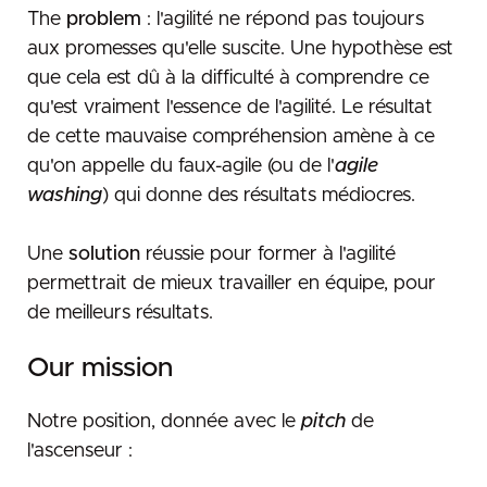
The
problem
: l'agilité ne répond pas toujours
Glossary
Duration
Participate
aux promesses qu'elle suscite. Une hypothèse est
Participants
How to particate to a workshop ?
que cela est dû à la difficulté à comprendre ce
Place / Room
qu'est vraiment l'essence de l'agilité. Le résultat
Avec un groupe
How to animate ?
Cards
de cette mauvaise compréhension amène à ce
En tant que personne individuelle
How to contribute ?
qu'on appelle du faux-agile (ou de l'
agile
washing
) qui donne des résultats médiocres.
Une
solution
réussie pour former à l'agilité
permettrait de mieux travailler en équipe, pour
de meilleurs résultats.
Our mission
Notre position, donnée avec le
pitch
de
l'ascenseur :